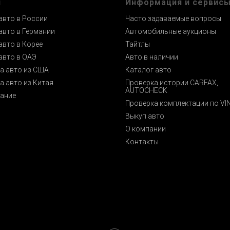
и
Информация и сервис
авто в России
Часто задаваемые вопросы
авто в Германии
Автомобильные аукционы
авто в Корее
Тайтлы
авто в ОАЭ
Авто в наличии
а авто из США
Каталог авто
а авто из Китая
Проверка истории CARFAX,
AUTOCHECK
ание
Проверка комплектации по VI
Выкуп авто
О компании
Контакты