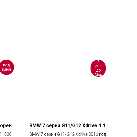
2
под
дня
ключ
до
Мск
Кореи
BMW 7 серии G11/G12 Xdrive 4.4
 11000
BMW 7 серии G11/G12 Xdrive 2016 года