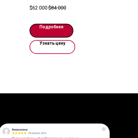
ключ до
выпуска в кузове G11/G12.
$
62 000
$
84 000
Автомобиль в наличии у нас на складе
чёт
в Ереване. Доставка 1-2 дня до
Москвы. Работаем по договору. По
Подробнее
запросу возможен видеопоказ.
Цена указана в USD
Узнать цену