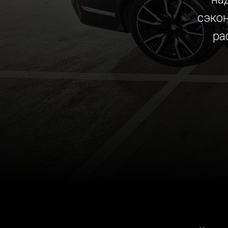
сэко
ра