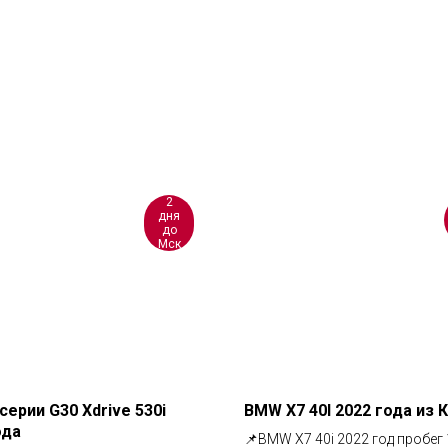
2
дня
до
Мск
серии G30 Xdrive 530i
BMW X7 40I 2022 года из 
ода
📌BMW X7 40i 2022 год пробег