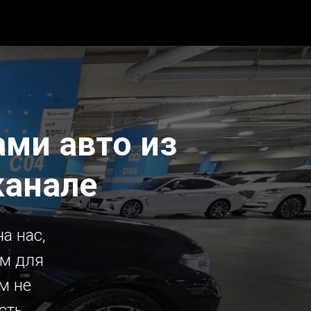
ми авто из
канале
а нас,
ым для
м не
сть