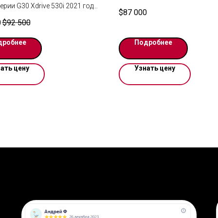
рии G30 Xdrive 530i 2021 года
км 10.4 миллиона рублей под 
$
87 000
 в кузове G30 . Автомобиль в
Москвы
0
$
92 500
у нас на складе в Ереване.
Заказать авто и получить рас
а 1-2 дня до Москвы.
доставки под ключ из Кореи
дробнее
Подробнее
м по договору. По запросу
н видеопоказ.
азана в USD
ать цену
Узнать цену