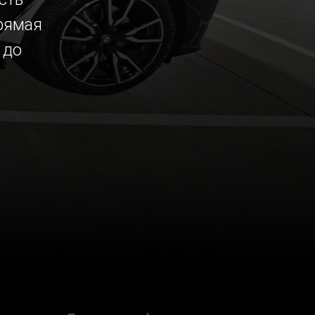
рямая
 до