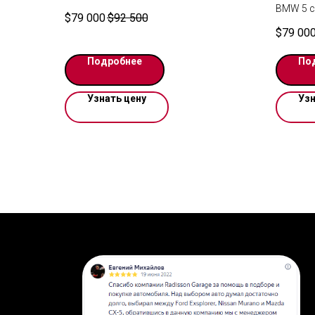
выпуска. Поколение II (V167) .
BMW 5 се
$
79 000
$
92 500
Автомобиль в наличии у нас на складе
выпуска
$
79 00
в Ереване. Доставка 1-2 дня до
наличии 
Москвы. Работаем по договору. По
Доставк
Подробнее
По
запросу возможен видеопоказ.
Работае
Цена указана в USD
возможе
Цена ук
Узнать цену
Узн