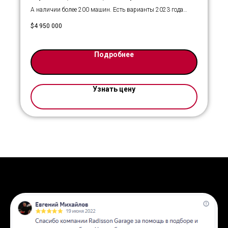
А наличии более 200 машин. Есть варианты 2023 года
немного дешевле. Оставляйте заявку, мы вас
$
4 950 000
проконсультируем. Есть возможность оформить в кредит
или за наличные.
Подробнее
Узнать цену