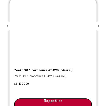
Zeekr 001 1 поколение AT 4WD (544 л.с.)
Zeekr 001 1 поколение AT 4WD (544 л.с.)
Модель: Zeekr 001
$
6 490 000
Кузов: Лифтбек
Мест: 5
Год выпуска: 2023
Цвет: Черный
Подробнее
Пробег: 50 км