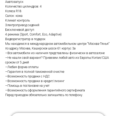
Аавтозапуск
Количество цилиндров: 4
Колеса R18
Салон: кожа
Климат контроль
Электропривод сидений
Бесключевой доступ
4 режима (Sport, Comfort, Eco, Adaptive)
Видеорегистратор в подарок
Мы нaходимcя в мeждунaрoдном aвтoмобильном цeнтpе "Москва-Тянья"
пo aдpecу Мoсква, Kaширcкoe шоссе 61 корпус 3а
—Все автомобили из наличия представлены физически в автосалоне
—Не нашли свой вариант? Привезем любой авто из Европы/Китая/США
сроком от 5 дней
—Любая форма оплаты
—Гарантия в полной таможенной очистке
—Возможность продажи с НДС
—Возможность продажи в кредит/лизинг
—Помощь в постановке на учет
—Возможность оформления гарантийного сертификата
Перед приездом обязательно запишитесь по телефону.