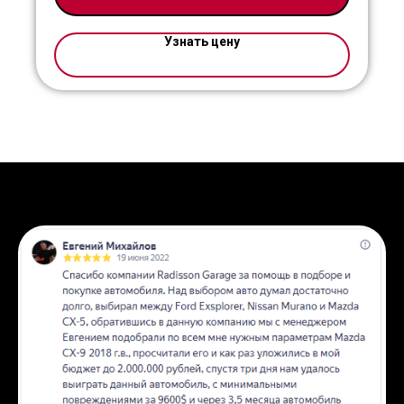
Тип двигателя: электро
Мощность: 544 л.с.
Трансмиссия: автомат
Узнать цену
Передач: 1
Привод: полный
Запас хода:
526 км