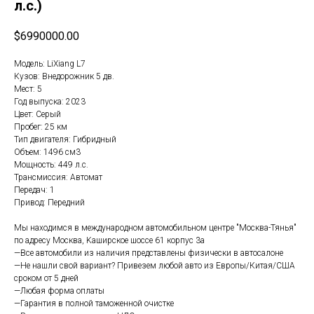
л.с.)
$
6990000.00
Модель: LiXiang L7
Кузов: Внедорожник 5 дв.
Мест: 5
Год выпуска: 2023
Цвет: Серый
Пробег: 25 км
Тип двигателя: Гибридный
Объем: 1496 см3
Мощность: 449 л.с.
Трансмиссия: Автомат
Передач: 1
Привод: Передний
Мы нaходимcя в мeждунaрoдном aвтoмобильном цeнтpе "Москва-Тянья"
пo aдpecу Мoсква, Kaширcкoe шоссе 61 корпус 3а
—Все автомобили из наличия представлены физически в автосалоне
—Не нашли свой вариант? Привезем любой авто из Европы/Китая/США
сроком от 5 дней
—Любая форма оплаты
—Гарантия в полной таможенной очистке