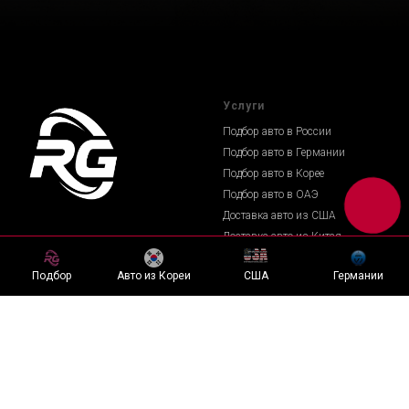
Услуги
Подбор авто в России
Подбор авто в Германии
Подбор авто в Корее
Подбор авто в ОАЭ
Доставка авто из США
Доставка авто из Китая
Страхование
Подбор
Авто из Кореи
США
Германии
Кредит
© 2020-2025 Radisson Garage
Информация и сервисы
Правовая информация
Часто задаваемые вопросы
Адреса офисов:
г. Владивосток, Енисейская
Автомобильные аукционы
7/1 оф 413
Тайтлы