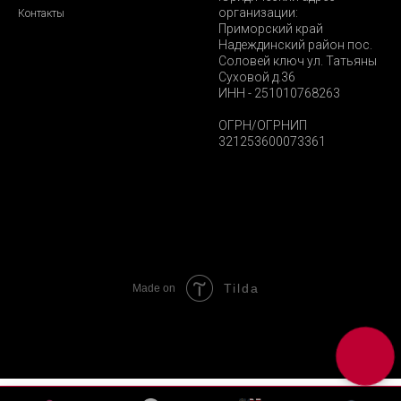
организации:
Контакты
Приморский край
Надеждинский район пос.
Соловей ключ ул. Татьяны
Суховой д.36
ИНН - 251010768263
ОГРН/ОГРНИП
321253600073361
Tilda
Made on