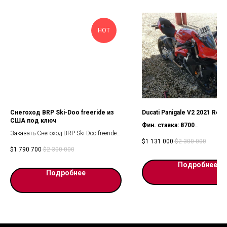
HOT
Снегоход BRP Ski-Doo freeride из
Ducati Panigale V2 2021 Red
США под ключ
Фин. ставка: 8700
Заказать Снегоход BRP Ski-Doo freeride
Аукцион: Copart
$
1 131 000
$
2 300 000
или Skandic Sport 600 EFI с доставкой в
$
1 790 700
$
2 300 000
Россию под ключ по договору можно в
нас оставив заявку на сайте.
Подробнее
-Амортизаторы FOX передние
Подробнее
-Амортизаторы FOX задние
- Быстросъемный стабилизатор
Аукцион: Copart